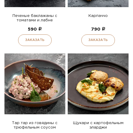
Печеные баклажаны с
Карпаччо
томатами и лабне
590
a
790
a
ЗАКАЗАТЬ
ЗАКАЗАТЬ
Тар тар из говядины с
Щукари с картофельным
трюфельным соусом
эларджи