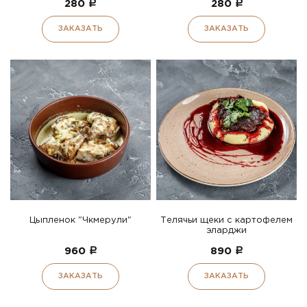
280
a
280
a
ЗАКАЗАТЬ
ЗАКАЗАТЬ
Цыпленок "Чкмерули"
Телячьи щеки с картофелем
эларджи
960
a
890
a
ЗАКАЗАТЬ
ЗАКАЗАТЬ