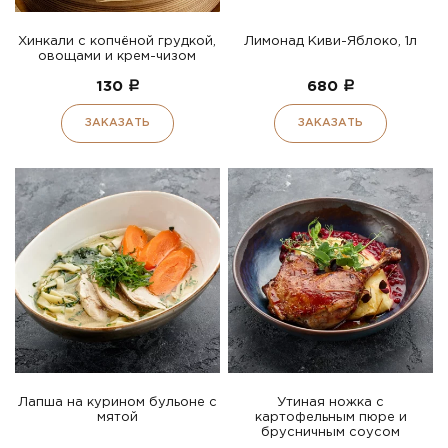
Хинкали с копчёной грудкой,
Лимонад Киви-Яблоко, 1л
овощами и крем-чизом
130
a
680
a
ЗАКАЗАТЬ
ЗАКАЗАТЬ
Лапша на курином бульоне с
Утиная ножка с
мятой
картофельным пюре и
брусничным соусом