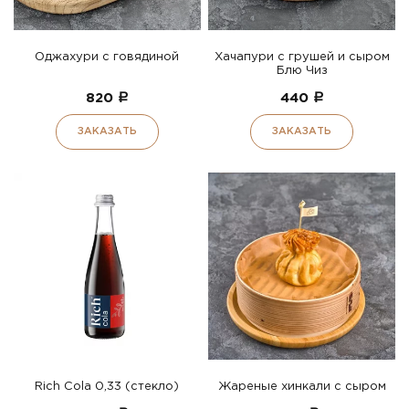
Оджахури с говядиной
Хачапури с грушей и сыром
Блю Чиз
820
a
440
a
ЗАКАЗАТЬ
ЗАКАЗАТЬ
Rich Cola 0,33 (стекло)
Жареные хинкали с сыром