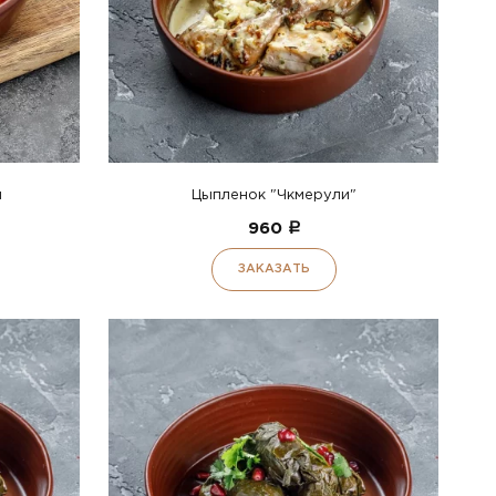
й
Цыпленок "Чкмерули"
960
a
ЗАКАЗАТЬ