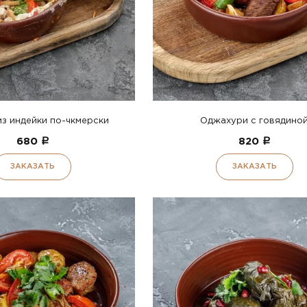
з индейки по-чкмерски
Оджахури с говядино
680
a
820
a
ЗАКАЗАТЬ
ЗАКАЗАТЬ