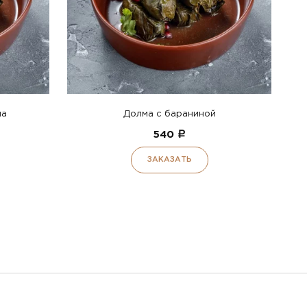
на
Долма с бараниной
540
a
ЗАКАЗАТЬ