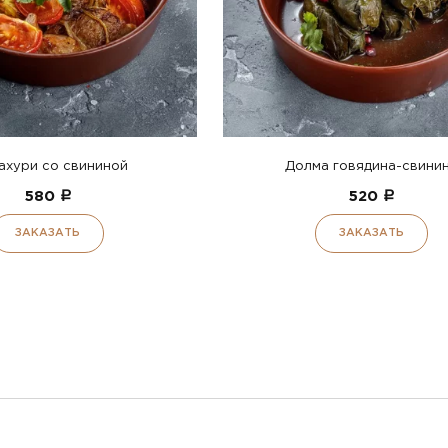
хури со свининой
Долма говядина-свини
580
a
520
a
ЗАКАЗАТЬ
ЗАКАЗАТЬ