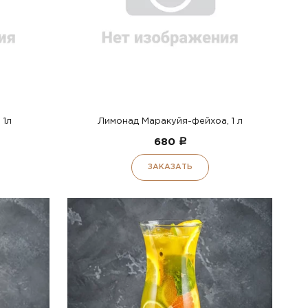
 1л
Лимонад Маракуйя-фейхоа, 1 л
680
a
ЗАКАЗАТЬ